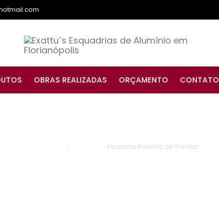
hotmail.com
DUTOS
OBRAS REALIZADAS
ORÇAMENTO
CONTATO
Persiana Interna de Enrolar
Página Inicial
›
Produtos
›
Persiana Interna de Enrolar