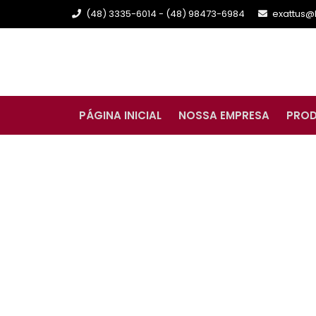
(48) 3335-6014 - (48) 98473-6984
exattus@
PÁGINA INICIAL
NOSSA EMPRESA
PRO