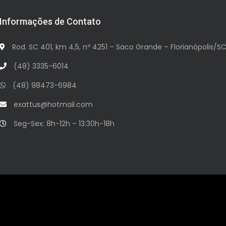
Informações de Contato
Rod. SC 401, km 4,5, nº 4251 – Saco Grande – Florianópolis/S
(48) 3335-6014
(48) 98473-6984
exattus@hotmail.com
Seg-Sex: 8h-12h – 13:30h-18h