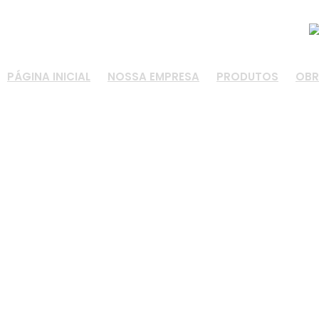
(48) 3335-6014 - (48) 98473-6984
exattus@hotmail.com
PÁGINA INICIAL
NOSSA EMPRESA
PRODUTOS
OBR