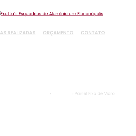
AS REALIZADAS
ORÇAMENTO
CONTATO
Painel Fixo de Vidro
Página Inicial
›
Produtos
›
Painel Fixo de Vidro